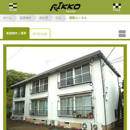
ホーム
賃貸物件
居住用
広さ
間取り＞２Ｋ
賃貸物件｜通常
スペシャル